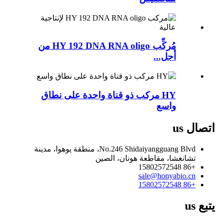
مُركِّب HY 192 DNA RNA oligo من
أجل...
HY مركب ذو قناة واحدة على نطاق
واسع
اتصال
us
No.246 Shidaiyangguang Blvd، منطقة يوهوا، مدينة
تشانغشا، مقاطعة هونان، الصين
+86 15802572548
sale@honyabio.cn
+86 15802572548
يتبع
us