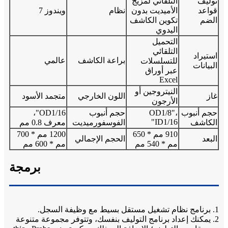
توليف
التلقائي لمزيج
قواعد
الأميديت بدون
نظام
ويندوز 7
الضم
تكوين الكاشف
اليدوي
التحميل
التلقائي
استيراد
براعة الكاشف
عالمي
للتسلسلات
البيانات
عبر أوراق
Excel
النيتروجين أو
غاز
اللون الخارجي
متجمد الأسود
الأرجون
حجم أنبوب
OD1/8"،
حجم أنبوب
OD1/16"،
ID1/16"
الكاشف
الفوسفورميديت
معرف 0.8 مم
910 مم * 650
1200 مم * 700
البعد
الحجم الإجمالي
مم * 540 مم
مم * 600 مم
برمجة
1. برنامج نظام تشغيل مستقل بسيط مع وظيفة السجل.
2. يمكنك إعداد برنامج التوليف بنفسك، وتتوفر مجموعة متنوعة