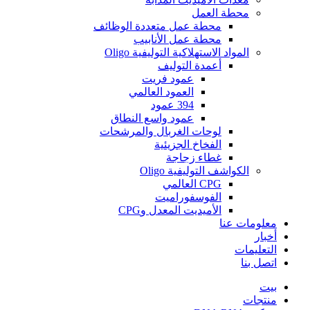
محطة العمل
محطة عمل متعددة الوظائف
محطة عمل الأنابيب
المواد الاستهلاكية التوليفية Oligo
أعمدة التوليف
عمود فريت
العمود العالمي
394 عمود
عمود واسع النطاق
لوحات الغربال والمرشحات
الفخاخ الجزيئية
غطاء زجاجة
الكواشف التوليفية Oligo
CPG العالمي
الفوسفوراميت
الأميديت المعدل وCPG
معلومات عنا
أخبار
التعليمات
اتصل بنا
بيت
منتجات