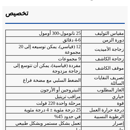
تخصيص
مقياس التوليف
25 نانومول-300 أومول
دورة الزمن
4-6 دقائق
12 (قياسي)، يمكن توسيعه إلى 20
زجاجة الأميديت
مجموعة
زجاجة الكاشف
9 مجموعات
مفردة (قياسية)، يمكن أن تتوسع إلى
موقف الكاشف
زجاجة مزدوجة
تصريف النفايات
الضغط السلبي مع مضخة فراغ
السائلة
الغاز المطلوب
النيتروجين أو الأرجون
خياري
مراقب تريتيل
قوة
مرحلة واحدة 220 فولت
درجة حرارة العمل
25 درجة مئوية ± 4 درجة مئوية
الرطوبة النسبية
في حدود 45%
إصرار
تعمل بشكل مستمر وبشكل طبيعي
حاسوب
ديل