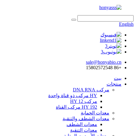
English
sale@honyabio.cn
+86 15802572548
بيت
منتجات
مركب DNA RNA
HY مركب ذو قناة واحدة
مركب HY 12
HY 192 مركب القناة
معدات الحماية
معدات الشطف والتنقية
معدات الشطف
معدات التنقية
معدات الأميديت المذابة