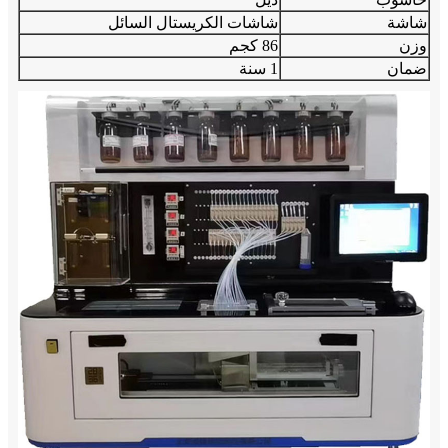
شاشة
شاشات الكريستال السائل
وزن
86 كجم
ضمان
1 سنة