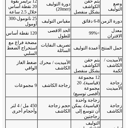
يتم حقن
12 برايمر بقوة
وضع
دورة التوليف
الكواشف
20 نقطة أساس
التوليف
(20mer)
بشكل منفصل
خلال 2.5 ساعة
25 نانومول-300
دورة الزمن
6-8 دقائق
مقياس التوليف
أومول
معدل
الحد الاقصى
>99%
120 نقطة أساس
الاقتران
للطول
مضخة فراغ مع
تصريف النفايات
حمل المنتج
أعمدة التوليف
استخراج الضغط
السائلة
السلبي
الأميديت /
يتم حقن
الأميديت / محرك
ضغط الغاز
الكاشف
الكواشف
الكاشف
الواقي
لكمة
بشكل منفصل
12 مجموعة
زجاجة
(قياسية)، 20
زجاجة الكاشف
9 مجموعات
الأميديت
مجموعة
(أقصى توسيع)
زجاجة واحدة
زجاجة
(قياسية)، يمكن
حجم زجاجة
450 مل / 4 لتر
الكاشف
أن تتوسع إلى
الكاشف
وأحجام أخرى
زجاجتين
التوليف