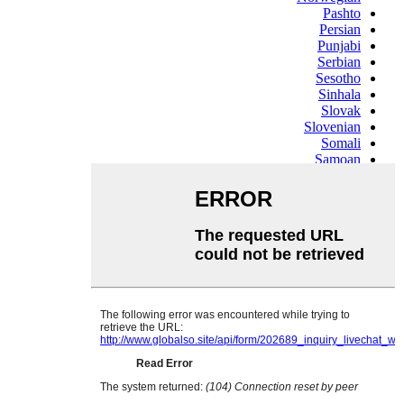
Pashto
Persian
Punjabi
Serbian
Sesotho
Sinhala
Slovak
Slovenian
Somali
Samoan
Scots Gaelic
Shona
Sindhi
Sundanese
Swahili
Tajik
Tamil
Telugu
Thai
Ukrainian
Urdu
Uzbek
Vietnamese
Welsh
Xhosa